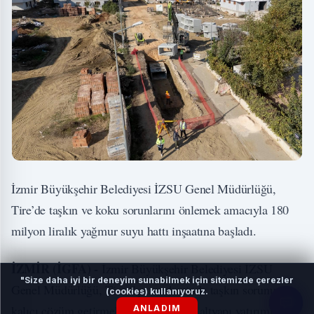
İzmir Büyükşehir Belediyesi İZSU Genel Müdürlüğü,
Tire’de taşkın ve koku sorunlarını önlemek amacıyla 180
milyon liralık yağmur suyu hattı inşaatına başladı.
İZMİR (İGFA) -
İzmir Büyükşehir Belediyesi İZSU
"Size daha iyi bir deneyim sunabilmek için sitemizde çerezler
Genel Müdürlüğü, Tire ilçe merkezinde taşkın sorununa
(cookies) kullanıyoruz.
kalıcı çözüm getirmek için önemli bir altyapı yatırımı
ANLADIM