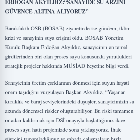
ERDOĞAN AKYILDIZ:“SANAYİDE SU ARZINI
GÜVENCE ALTINA ALIYORUZ”
Barakfakih OSB (BOSAB) ziyaretinde ise gündem, iklim
krizi ve sanayinin suya erişimi oldu. BOSAB Yönetim
Kurulu Başkanı Erdoğan Akyıldız, sanayicinin en temel
girdilerinden biri olan proses suyu konusunda yürüttükleri
stratejik projeler hakkında MÜSİAD heyetine bilgi verdi.
Sanayicinin üretim çarklarının dönmesi için suyun hayati
önem taşıdığını vurgulayan Başkan Akyıldız, “Yaşanan
kuraklık ve baraj seviyelerindeki düşüşler, sanayicimizin su
arzında dönemsel riskler oluşturabiliyor. Bu riski tamamen
ortadan kaldırmak için DSİ onayıyla başlattığımız ilave
proses suyu hattı projemizde sona yaklaşıyoruz. İhale
sürecini tamamladığımız ve sahada çalışmaların hızla