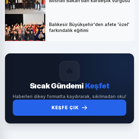
Bosnalı Bakan’dan kardeşlik vurgusu
Balıkesir Büyükşehir'den afete 'özel'
farkındalık eğitimi
🔥
Sıcak Gündemi
Keşfet
Haberleri dikey formatta kaydırarak, sıkılmadan oku!
KEŞFE ÇIK