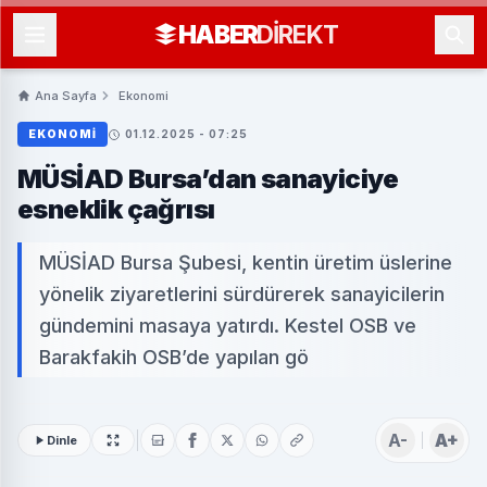
HABER
DIREKT
Ana Sayfa
Ekonomi
EKONOMI
01.12.2025 - 07:25
MÜSİAD Bursa’dan sanayiciye
esneklik çağrısı
MÜSİAD Bursa Şubesi, kentin üretim üslerine
yönelik ziyaretlerini sürdürerek sanayicilerin
gündemini masaya yatırdı. Kestel OSB ve
Barakfakih OSB’de yapılan gö
A-
A+
Dinle