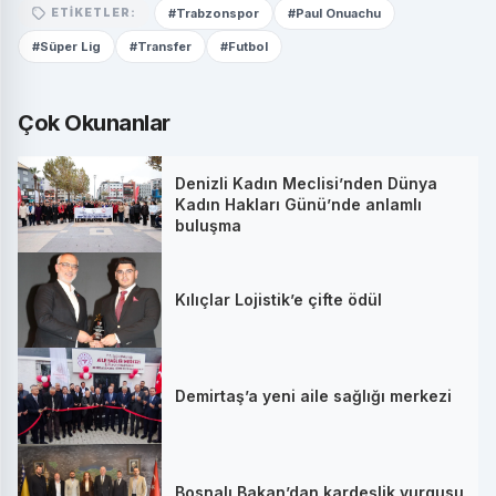
#Trabzonspor
#Paul Onuachu
ETIKETLER:
#Süper Lig
#Transfer
#Futbol
Çok Okunanlar
Denizli Kadın Meclisi’nden Dünya
Kadın Hakları Günü’nde anlamlı
buluşma
Kılıçlar Lojistik’e çifte ödül
Demirtaş’a yeni aile sağlığı merkezi
Bosnalı Bakan’dan kardeşlik vurgusu