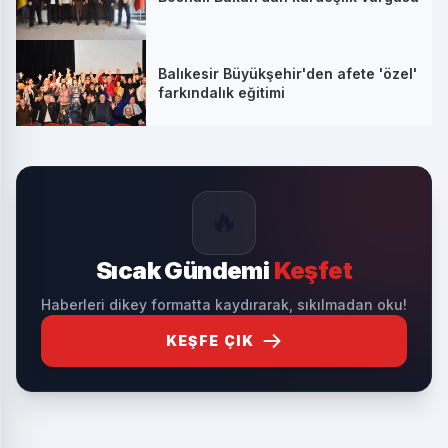
Balıkesir Büyükşehir'den afete 'özel'
farkındalık eğitimi
🔥
Sıcak Gündemi
Keşfet
Haberleri dikey formatta kaydırarak, sıkılmadan oku!
KEŞFE ÇIK