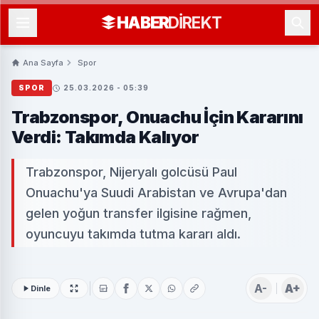
HABER
DIREKT
Ana Sayfa
Spor
SPOR
25.03.2026 - 05:39
Trabzonspor, Onuachu İçin Kararını
Verdi: Takımda Kalıyor
Trabzonspor, Nijeryalı golcüsü Paul
Onuachu'ya Suudi Arabistan ve Avrupa'dan
gelen yoğun transfer ilgisine rağmen,
oyuncuyu takımda tutma kararı aldı.
A-
A+
Dinle