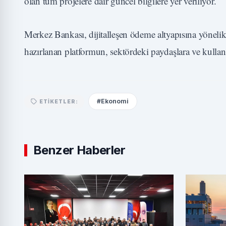
olan tüm projelere dair güncel bilgilere yer veriliyor.
Merkez Bankası, dijitalleşen ödeme altyapısına yönelik
hazırlanan platformun, sektördeki paydaşlara ve kullanıc
#Ekonomi
ETIKETLER:
Benzer Haberler