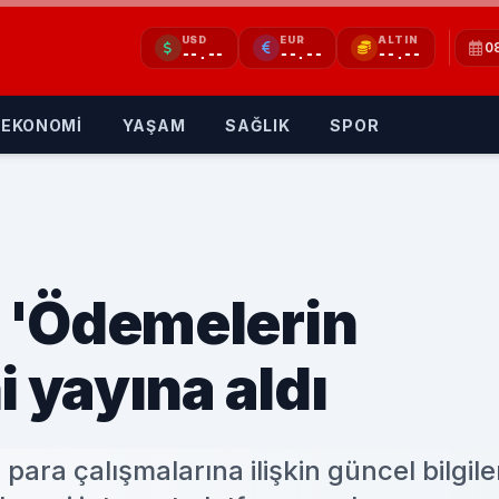
USD
EUR
ALTIN
0
--.--
--.--
--.--
EKONOMİ
YAŞAM
SAĞLIK
SPOR
 'Ödemelerin
i yayına aldı
para çalışmalarına ilişkin güncel bilgile