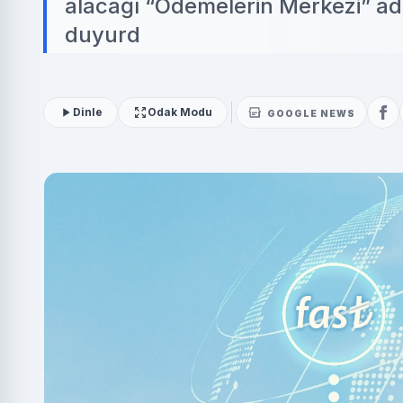
alacağı “Ödemelerin Merkezi” ad
duyurd
Dinle
Odak Modu
GOOGLE NEWS