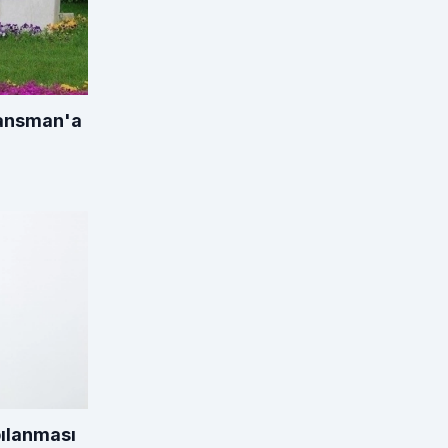
ansman'a
ılanması