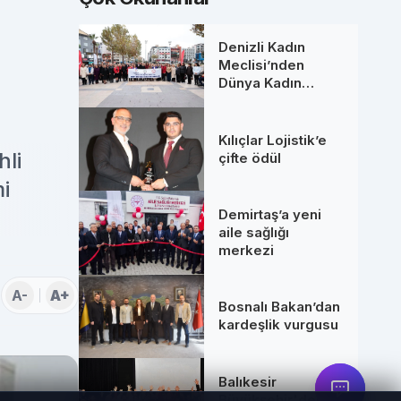
Denizli Kadın
Meclisi’nden
Dünya Kadın
Hakları Günü’nde
anlamlı buluşma
Kılıçlar Lojistik’e
li
çifte ödül
i
Demirtaş’a yeni
aile sağlığı
merkezi
A-
A+
Bosnalı Bakan’dan
kardeşlik vurgusu
Balıkesir
Büyükşehir'den