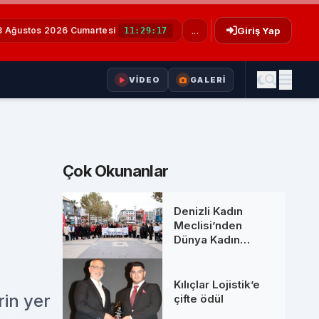
8 Ağustos 2026 Cumartesi
...
Giriş Yap
11:29:18
VİDEO
GALERİ
Çok Okunanlar
Denizli Kadın
Meclisi’nden
Dünya Kadın
Hakları Günü’nde
anlamlı buluşma
Kılıçlar Lojistik’e
rin yer
çifte ödül