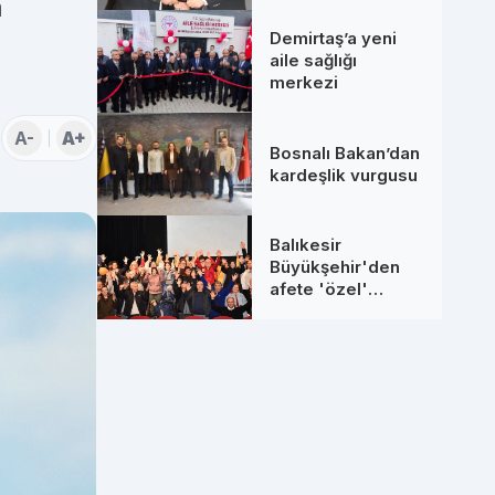
a
Demirtaş’a yeni
aile sağlığı
merkezi
A-
A+
Bosnalı Bakan’dan
kardeşlik vurgusu
Balıkesir
Büyükşehir'den
afete 'özel'
farkındalık eğitimi