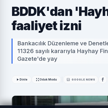
BDDK'dan 'Hay
faaliyet izni
Bankacılık Düzenleme ve Denetle
11326 sayılı kararıyla Hayhay Fin
Gazete'de yay
Dinle
Odak Modu
GOOGLE NEWS