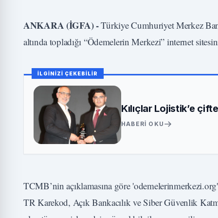
ANKARA (İGFA) -
Türkiye Cumhuriyet Merkez Bank
altında topladığı “Ödemelerin Merkezi” internet sitesini
İLGİNİZİ ÇEKEBİLİR
Kılıçlar Lojistik’e çift
HABERI OKU
TCMB’nin açıklamasına göre 'odemelerinmerkezi.org' 
TR Karekod, Açık Bankacılık ve Siber Güvenlik Katma