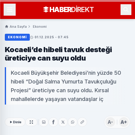
HABER
DIREKT
Ana Sayfa
Ekonomi
EKONOMI
01.12.2025 - 07:45
Kocaeli’de hibeli tavuk desteği
üreticiye can suyu oldu
Kocaeli Büyükşehir Belediyesi’nin yüzde 50
hibeli “Doğal Salma Yumurta Tavukçuluğu
Projesi” üreticiye can suyu oldu. Kırsal
mahallelerde yaşayan vatandaşlar iç
A-
A+
Dinle