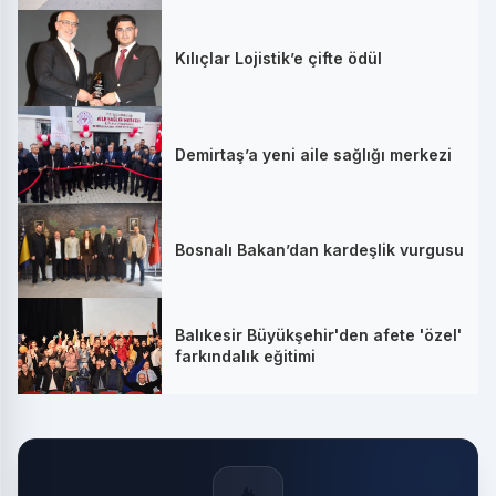
Kılıçlar Lojistik’e çifte ödül
Demirtaş’a yeni aile sağlığı merkezi
Bosnalı Bakan’dan kardeşlik vurgusu
Balıkesir Büyükşehir'den afete 'özel'
farkındalık eğitimi