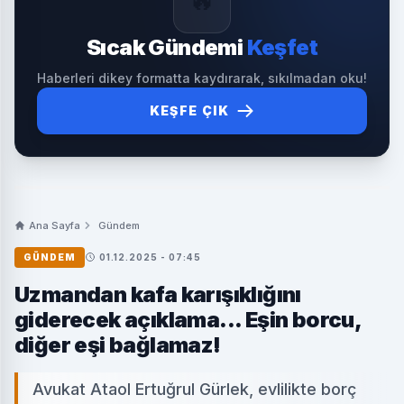
🔥
Sıcak Gündemi
Keşfet
Haberleri dikey formatta kaydırarak, sıkılmadan oku!
KEŞFE ÇIK
Ana Sayfa
Gündem
GÜNDEM
01.12.2025 - 07:45
Uzmandan kafa karışıklığını
giderecek açıklama... Eşin borcu,
diğer eşi bağlamaz!
Avukat Ataol Ertuğrul Gürlek, evlilikte borç