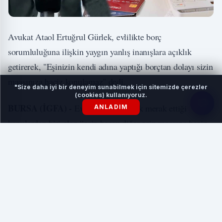
Avukat Ataol Ertuğrul Gürlek, evlilikte borç
sorumluluğuna ilişkin yaygın yanlış inanışlara açıklık
getirerek, "Eşinizin kendi adına yaptığı borçtan dolayı sizin
maaşınıza haciz konulamaz" dedi.
"Size daha iyi bir deneyim sunabilmek için sitemizde çerezler
(cookies) kullanıyoruz.
BURSA (İGFA) -
Evli çiftlerin en çok merak ettiği
ANLADIM
konulardan biri olan “eşin borcu diğer eşin maaşına haciz
getirir mi?” sorusuna Avukat Ataol Ertuğrul Gürlek net bir
yanıt verdi.
İLGİNİZİ ÇEKEBİLİR