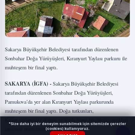
Sakarya Büyükşehir Belediyesi tarafından düzenlenen
Sonbahar Doğa Yürüyüşleri, Kıranyurt Yaylası parkuru ile
muhteşem bir final yaptı.
SAKARYA (İGFA) -
Sakarya Büyükşehir Belediyesi
tarafından düzenlenen Sonbahar Doğa Yürüyüşleri,
Pamukova’da yer alan Kıranyurt Yaylası parkurunda
muhteşem bir final yaptı. Doğa tutkunları,
Kıranyurt’uneşsiz doğası ve sonbaharın büyüleyici renkleri
"Size daha iyi bir deneyim sunabilmek için sitemizde çerezler
arasında unutulmaz bir deneyim yaşadı.
(cookies) kullanıyoruz.