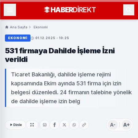
HABER
DIREKT
Ana Sayfa
Ekonomi
EKONOMI
01.12.2025 - 10:25
531 firmaya Dahilde İşleme İzni
verildi
Ticaret Bakanlığı, dahilde işleme rejimi
kapsamında Ekim ayında 531 firma için izin
belgesi düzenledi. 24 firmanın talebine yönelik
de dahilde işleme izin belg
A-
A+
Dinle