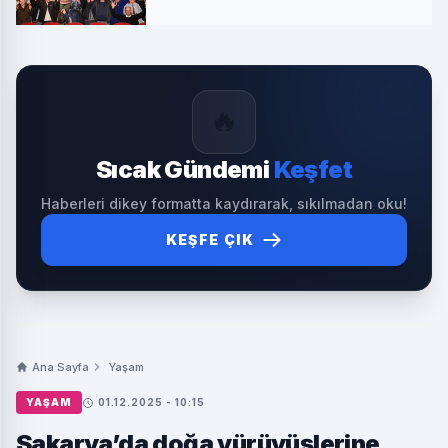
🔥
Sıcak Gündemi
Keşfet
Haberleri dikey formatta kaydırarak, sıkılmadan oku!
KEŞFE ÇIK
Ana Sayfa
Yaşam
YAŞAM
01.12.2025 - 10:15
Sakarya’da doğa yürüyüşlerine