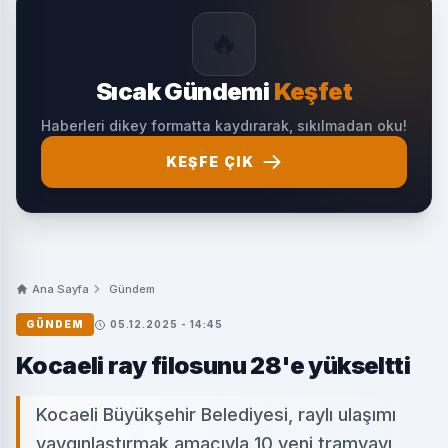
🔥
Sıcak Gündemi
Keşfet
Haberleri dikey formatta kaydırarak, sıkılmadan oku!
KEŞFE ÇIK
Ana Sayfa
Gündem
GÜNDEM
05.12.2025 - 14:45
Kocaeli ray filosunu 28'e yükseltti
Kocaeli Büyükşehir Belediyesi, raylı ulaşımı
yaygınlaştırmak amacıyla 10 yeni tramvayı