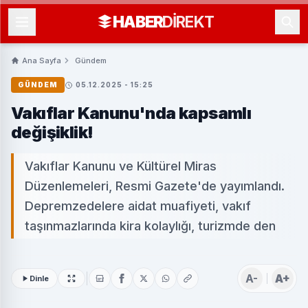
HABER
DIREKT
Ana Sayfa
Gündem
GÜNDEM
05.12.2025 - 15:25
Vakıflar Kanunu'nda kapsamlı
değişiklik!
Vakıflar Kanunu ve Kültürel Miras
Düzenlemeleri, Resmi Gazete'de yayımlandı.
Depremzedelere aidat muafiyeti, vakıf
taşınmazlarında kira kolaylığı, turizmde den
A-
A+
Dinle