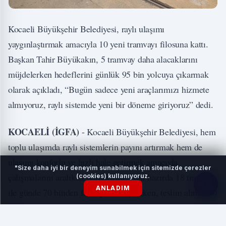
Kocaeli Büyükşehir Belediyesi, raylı ulaşımı
yaygınlaştırmak amacıyla 10 yeni tramvayı filosuna kattı.
Başkan Tahir Büyükakın, 5 tramvay daha alacaklarını
müjdelerken hedeflerini günlük 95 bin yolcuya çıkarmak
olarak açıkladı, “Bugün sadece yeni araçlarımızı hizmete
almıyoruz, raylı sistemde yeni bir döneme giriyoruz” dedi.
KOCAELİ (İGFA)
- Kocaeli Büyükşehir Belediyesi, hem
toplu ulaşımda raylı sistemlerin payını artırmak hem de
ulaşımı konforlu ve hızlı hale getirmek amacıyla
"Size daha iyi bir deneyim sunabilmek için sitemizde çerezler
çalışmalarını aralıksız sürdürüyor. Hali hazırda 18 tramvay
(cookies) kullanıyoruz.
ANLADIM
ile günde 70 binden fazla yolcu taşınırken, teslim alınan 10
yeni araçla tramvay filosu güçlendirildi. Yeni araçların
hizmete alım töreni, UlaşımPark A.Ş Genel