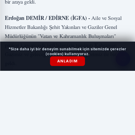
bir araya geldi.
Erdoğan DEMİR / EDİRNE (İGFA) -
Aile ve Sosyal
Hizmetler Bakanlığı Şehit Yakınları ve Gaziler Genel
Müdürlüğünün "Vatan ve Kahramanlık Buluşmaları"
projesi kapsamında istiklalimizin teminatı Kahraman
"Size daha iyi bir deneyim sunabilmek için sitemizde çerezler
Gazimiz ve geleceğimizin mimarı gençlerimiz ile bir araya
(cookies) kullanıyoruz.
ANLADIM
geldi.
İLGİNİZİ ÇEKEBİLİR