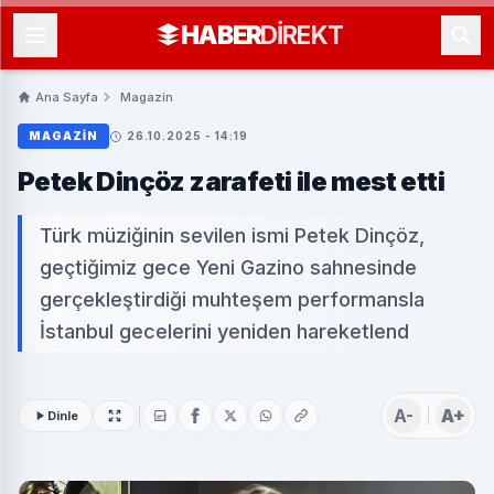
HABER
DIREKT
Ana Sayfa
Magazin
MAGAZIN
26.10.2025 - 14:19
Petek Dinçöz zarafeti ile mest etti
Türk müziğinin sevilen ismi Petek Dinçöz,
geçtiğimiz gece Yeni Gazino sahnesinde
gerçekleştirdiği muhteşem performansla
İstanbul gecelerini yeniden hareketlend
A-
A+
Dinle