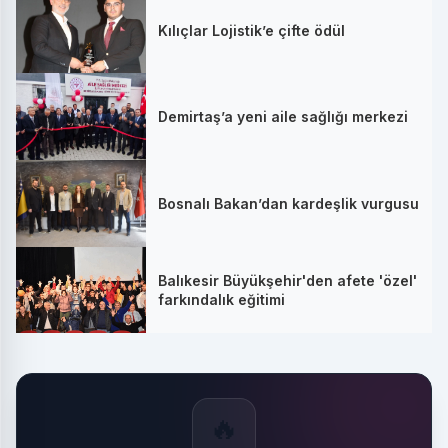
Kılıçlar Lojistik’e çifte ödül
Demirtaş’a yeni aile sağlığı merkezi
Bosnalı Bakan’dan kardeşlik vurgusu
Balıkesir Büyükşehir'den afete 'özel'
farkındalık eğitimi
🔥