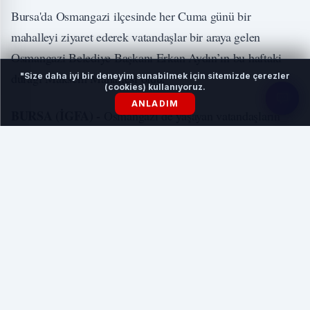
Bursa'da Osmangazi ilçesinde her Cuma günü bir
mahalleyi ziyaret ederek vatandaşlar bir araya gelen
Osmangazi Belediye Başkanı Erkan Aydın’ın bu haftaki
durağı Maksem Mahallesi oldu.
"Size daha iyi bir deneyim sunabilmek için sitemizde çerezler
(cookies) kullanıyoruz.
ANLADIM
BURSA (İGFA) -
Osmangazi’de yaşayan vatandaşların
istek ve taleplerini dinleyerek çözüm önerileri sunmak için
her Cuma günü bir mahalle ziyareti gerçekleştiren Başkan
Aydın, bu hafta Maksem Mahallesini ziyaret ederek
vatandaşlarla bir araya geldi.
İLGİNİZİ ÇEKEBİLİR