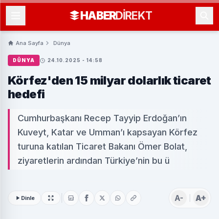
HABER
DIREKT
Ana Sayfa
Dünya
DÜNYA
24.10.2025 - 14:58
Körfez'den 15 milyar dolarlık ticaret
hedefi
Cumhurbaşkanı Recep Tayyip Erdoğan’ın
Kuveyt, Katar ve Umman’ı kapsayan Körfez
turuna katılan Ticaret Bakanı Ömer Bolat,
ziyaretlerin ardından Türkiye’nin bu ü
A-
A+
Dinle