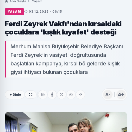
Ana Sayfa
Yaşam
YAŞAM
03.12.2025 - 06:15
Ferdi Zeyrek Vakfı'ndan kırsaldaki
çocuklara 'kışlık kıyafet' desteği
Merhum Manisa Büyükşehir Belediye Başkanı
Ferdi Zeyrek’in vasiyeti doğrultusunda
başlatılan kampanya, kırsal bölgelerde kışlık
giysi ihtiyacı bulunan çocuklara
A-
A+
Dinle