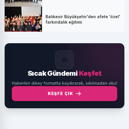
Balıkesir Büyükşehir'den afete 'özel'
farkındalık eğitimi
🔥
Sıcak Gündemi
Keşfet
Haberleri dikey formatta kaydırarak, sıkılmadan oku!
KEŞFE ÇIK