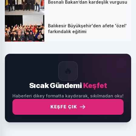
Bosnalı Bakan’dan kardeşlik vurgusu
Balıkesir Büyükşehir'den afete 'özel'
farkındalık eğitimi
🔥
Sıcak Gündemi
Keşfet
Haberleri dikey formatta kaydırarak, sıkılmadan oku!
KEŞFE ÇIK