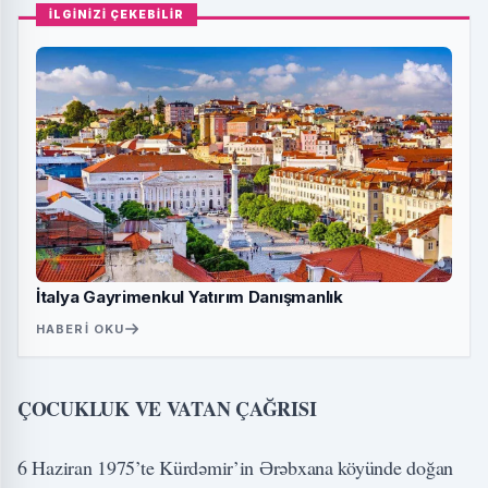
İLGİNİZİ ÇEKEBİLİR
İtalya Gayrimenkul Yatırım Danışmanlık
HABERI OKU
ÇOCUKLUK VE VATAN ÇAĞRISI
6 Haziran 1975’te Kürdəmir’in Ərəbxana köyünde doğan