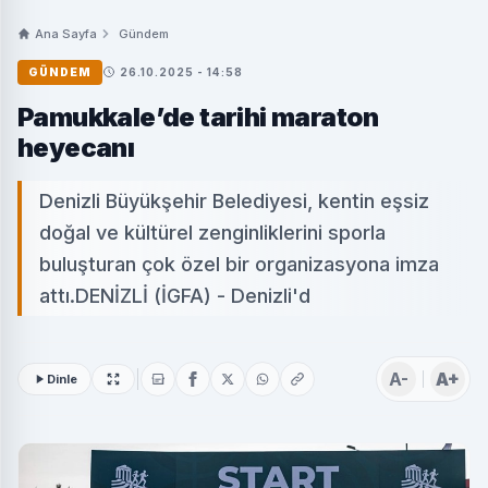
Ana Sayfa
Gündem
GÜNDEM
26.10.2025 - 14:58
Pamukkale’de tarihi maraton
heyecanı
Denizli Büyükşehir Belediyesi, kentin eşsiz
doğal ve kültürel zenginliklerini sporla
buluşturan çok özel bir organizasyona imza
attı.DENİZLİ (İGFA) - Denizli'd
A-
A+
Dinle