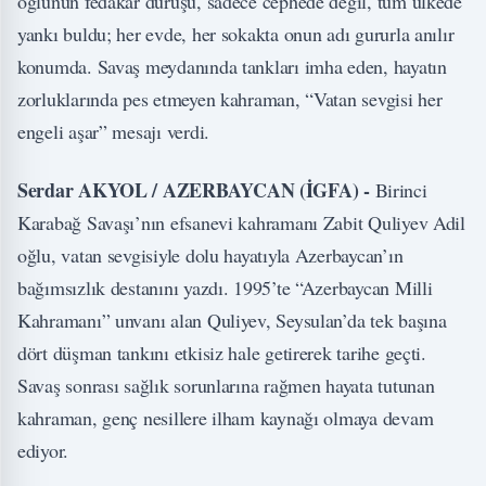
oğlunun fedakar duruşu, sadece cephede değil, tüm ülkede
yankı buldu; her evde, her sokakta onun adı gururla anılır
konumda. Savaş meydanında tankları imha eden, hayatın
zorluklarında pes etmeyen kahraman, “Vatan sevgisi her
engeli aşar” mesajı verdi.
Serdar AKYOL / AZERBAYCAN (İGFA) -
Birinci
Karabağ Savaşı’nın efsanevi kahramanı Zabit Quliyev Adil
oğlu, vatan sevgisiyle dolu hayatıyla Azerbaycan’ın
bağımsızlık destanını yazdı. 1995’te “Azerbaycan Milli
Kahramanı” unvanı alan Quliyev, Seysulan’da tek başına
dört düşman tankını etkisiz hale getirerek tarihe geçti.
Savaş sonrası sağlık sorunlarına rağmen hayata tutunan
kahraman, genç nesillere ilham kaynağı olmaya devam
ediyor.