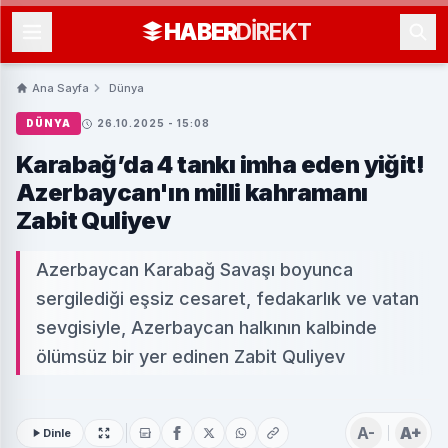
HABER
DIREKT
Ana Sayfa
Dünya
DÜNYA
26.10.2025 - 15:08
Karabağ’da 4 tankı imha eden yiğit!
Azerbaycan'ın milli kahramanı
Zabit Quliyev
Azerbaycan Karabağ Savaşı boyunca
sergilediği eşsiz cesaret, fedakarlık ve vatan
sevgisiyle, Azerbaycan halkının kalbinde
ölümsüz bir yer edinen Zabit Quliyev
A-
A+
Dinle