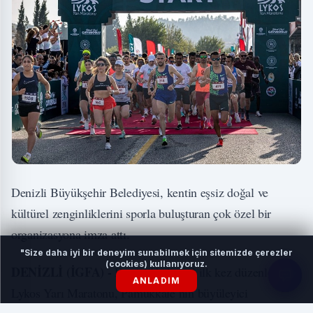
Denizli Büyükşehir Belediyesi, kentin eşsiz doğal ve
kültürel zenginliklerini sporla buluşturan çok özel bir
organizasyona imza attı.
"Size daha iyi bir deneyim sunabilmek için sitemizde çerezler
(cookies) kullanıyoruz.
DENİZLİ (İGFA) -
Denizli'de bu yıl ilk kez düzenlenen
ANLADIM
Lykos Yarı Maratonu, Pamukkale’nin büyüleyici