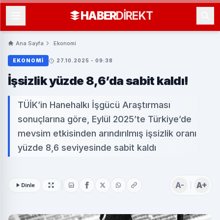
HABER
DIREKT
Ana Sayfa
Ekonomi
EKONOMI
27.10.2025 - 09:38
İşsizlik yüzde 8,6’da sabit kaldı!
TÜİK’in Hanehalkı İşgücü Araştırması
sonuçlarına göre, Eylül 2025’te Türkiye’de
mevsim etkisinden arındırılmış işsizlik oranı
yüzde 8,6 seviyesinde sabit kaldı
A-
A+
Dinle