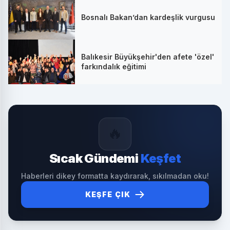
Bosnalı Bakan’dan kardeşlik vurgusu
Balıkesir Büyükşehir'den afete 'özel'
farkındalık eğitimi
🔥
Sıcak Gündemi
Keşfet
Haberleri dikey formatta kaydırarak, sıkılmadan oku!
KEŞFE ÇIK