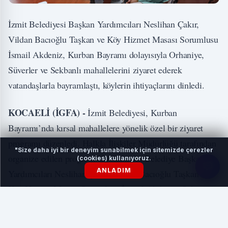
İzmit Belediyesi Başkan Yardımcıları Neslihan Çakır,
Vildan Bacıoğlu Taşkan ve Köy Hizmet Masası Sorumlusu
İsmail Akdeniz, Kurban Bayramı dolayısıyla Orhaniye,
Süverler ve Sekbanlı mahallelerini ziyaret ederek
vatandaşlarla bayramlaştı, köylerin ihtiyaçlarını dinledi.
KOCAELİ (İGFA) -
İzmit Belediyesi, Kurban
Bayramı’nda kırsal mahallelere yönelik özel bir ziyaret
programı düzenledi. Halkla İlişkiler Müdürlüğü tarafından
"Size daha iyi bir deneyim sunabilmek için sitemizde çerezler
organize edilen program kapsamında, Belediye Başkan
(cookies) kullanıyoruz.
ANLADIM
Yardımcıları Neslihan Çakır, Vildan Bacıoğlu Taşkan ve
Köy Hizmet Masası Sorumlusu İsmail Akdeniz, Orhaniye,
Süverler ve Sekbanlı mahallelerinde vatandaşlarla bir araya
geldi.