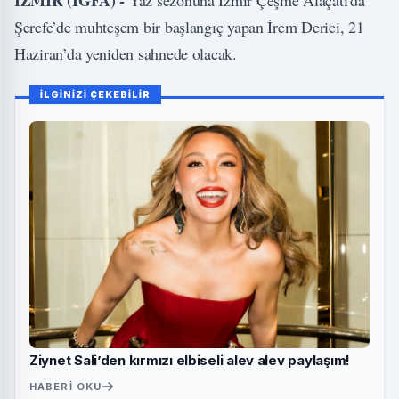
İZMİR (İGFA) -
Yaz sezonuna İzmir Çeşme Alaçatı'da
Şerefe’de muhteşem bir başlangıç yapan İrem Derici, 21
Haziran’da yeniden sahnede olacak.
İLGİNİZİ ÇEKEBİLİR
Ziynet Sali’den kırmızı elbiseli alev alev paylaşım!
HABERI OKU