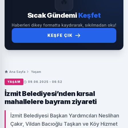
🔥
Sıcak Gündemi
Keşfet
Haberleri dikey formatta kaydırarak, sıkılmadan oku!
KEŞFE ÇIK
Ana Sayfa
Yaşam
YAŞAM
09.06.2025 - 06:52
İzmit Belediyesi’nden kırsal
mahallelere bayram ziyareti
İzmit Belediyesi Başkan Yardımcıları Neslihan
Çakır, Vildan Bacıoğlu Taşkan ve Köy Hizmet