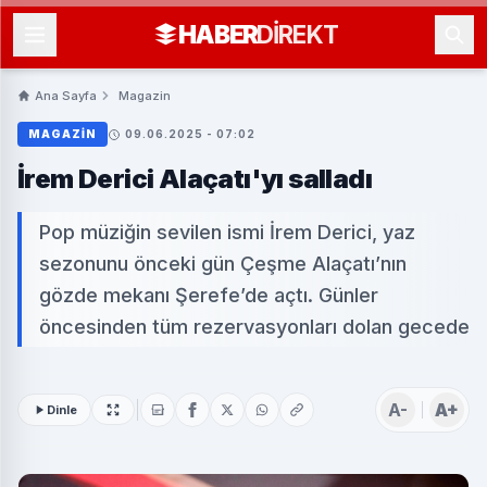
HABER
DIREKT
Ana Sayfa
Magazin
MAGAZIN
09.06.2025 - 07:02
İrem Derici Alaçatı'yı salladı
Pop müziğin sevilen ismi İrem Derici, yaz
sezonunu önceki gün Çeşme Alaçatı’nın
gözde mekanı Şerefe’de açtı. Günler
öncesinden tüm rezervasyonları dolan gecede
A-
A+
Dinle