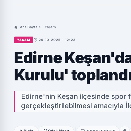
Ana Sayfa
Yaşam
26.10.2025 - 12:28
YAŞAM
Edirne Keşan'da
Kurulu' topland
Edirne'nin Keşan ilçesinde spor f
gerçekleştirilebilmesi amacıyla İ
Dinle
Odak Modu