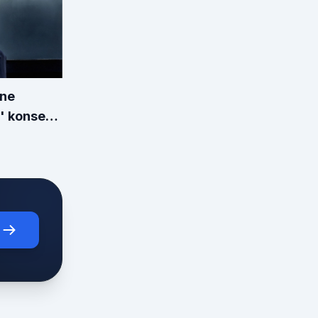
ine
e' konser