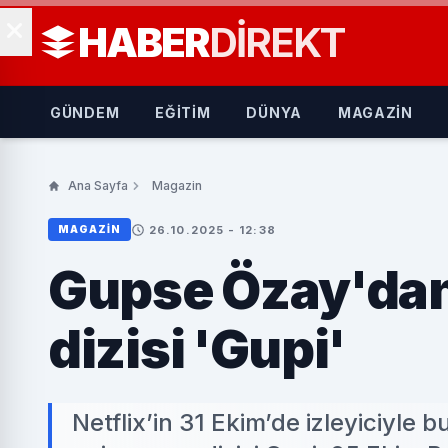
HABER
DIREKT
GÜNDEM
EĞİTİM
DÜNYA
MAGAZİN
Ana Sayfa
Magazin
26.10.2025 - 12:38
MAGAZIN
Gupse Özay'dan
dizisi 'Gupi'
Netflix’in 31 Ekim’de izleyiciyle