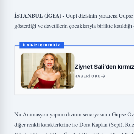
İSTANBUL (İGFA) -
Gupi dizisinin yaratıcısı Gups
gösterdiği ve davetlilerin çocuklarıyla birlikte katıldığı
İLGİNİZİ ÇEKEBİLİR
Ziynet Sali’den kırmız
HABERI OKU
Nu Animasyon yapımı dizinin senaryosunu Gupse Özay k
diğer renkli karakterlerine ise Dora Kaplan (Sepi), R