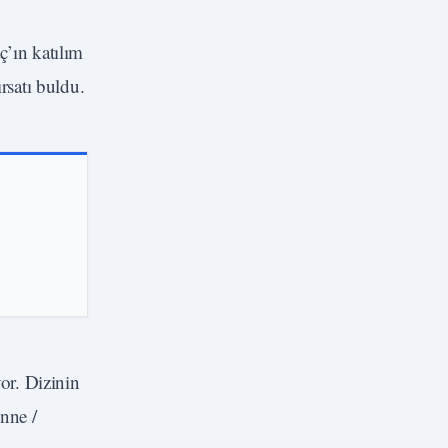
ç’ın katılım
ırsatı buldu.
or. Dizinin
nne /