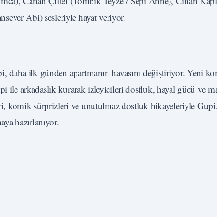
mca), Canan Çiftel (Tombik Teyze / Sepi Anne), Cihan Kap
ever Abi) sesleriyle hayat veriyor.
upi, daha ilk günden apartmanın havasını değiştiriyor. Yeni ko
i ile arkadaşlık kurarak izleyicileri dostluk, hayal gücü ve m
eri, komik sürprizleri ve unutulmaz dostluk hikayeleriyle Gupi
maya hazırlanıyor.