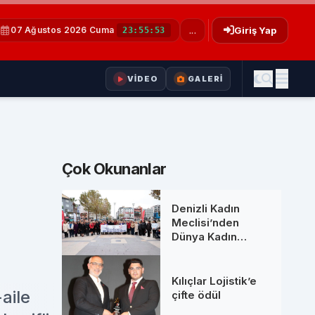
07 Ağustos 2026 Cuma
...
Giriş Yap
23:55:54
VİDEO
GALERİ
Çok Okunanlar
Denizli Kadın
Meclisi’nden
Dünya Kadın
Hakları Günü’nde
anlamlı buluşma
Kılıçlar Lojistik’e
aile
çifte ödül