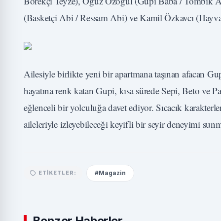
Börekçi Teyze), Oğuz Özoğul (Gupi Baba / Tombik A
(Basketçi Abi / Ressam Abi) ve Kamil Özkavcı (Hayvans
Ailesiyle birlikte yeni bir apartmana taşınan afacan G
hayatına renk katan Gupi, kısa sürede Sepi, Beto ve Pap
eğlenceli bir yolculuğa davet ediyor. Sıcacık karakterl
aileleriyle izleyebileceği keyifli bir seyir deneyimi sun
#Magazin
ETIKETLER:
Benzer Haberler