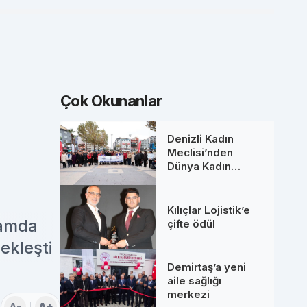
Çok Okunanlar
Denizli Kadın
Meclisi’nden
Dünya Kadın
Hakları Günü’nde
anlamlı buluşma
Kılıçlar Lojistik’e
tamda
çifte ödül
ekleşti
Demirtaş’a yeni
aile sağlığı
merkezi
A-
A+