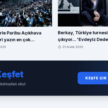
Berkay, Türkiye turnes
rle Paribu Açıkhava
çıkıyor... 'Evdeyiz Ded
ri yazın en çok
serisi başladı
 etkinliği oldu
 2025
01 Aralık 2025
eşfet
KEŞFE ÇIK
sıkılmadan oku!