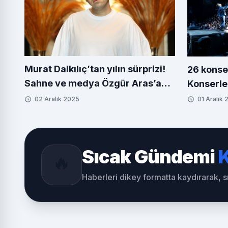
Murat Dalkılıç’tan yılın sürprizi!
26 konse
Sahne ve medya Özgür Aras’a
Konserle
emanet
konuşulan
02 Aralık 2025
01 Aralık
Sıcak Gündemi
K
🔥
Haberleri dikey formatta kaydırarak, 