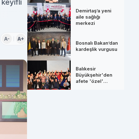
eyifli
Demirtaş’a yeni
aile sağlığı
merkezi
A-
A+
Bosnalı Bakan’dan
kardeşlik vurgusu
Balıkesir
Büyükşehir'den
afete 'özel'
farkındalık eğitimi