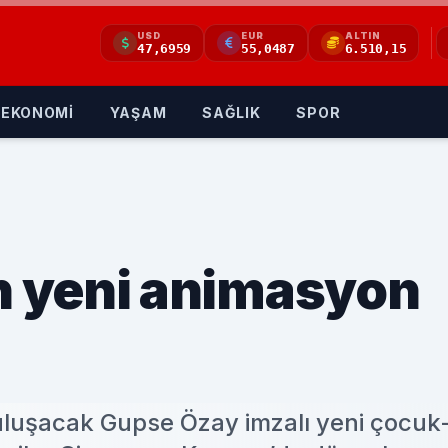
USD
EUR
ALTIN
47,6959
55,0487
6.510,15
EKONOMİ
YAŞAM
SAĞLIK
SPOR
 yeni animasyon
 buluşacak Gupse Özay imzalı yeni çocuk-