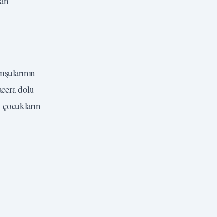
lan
mşularının
acera dolu
, çocukların