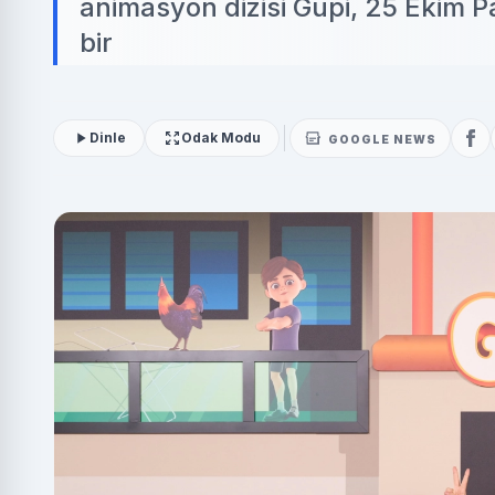
animasyon dizisi Gupi, 25 Ekim 
bir
Dinle
Odak Modu
GOOGLE NEWS