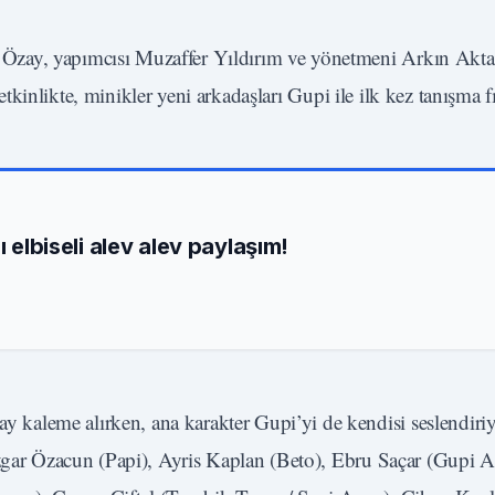
e Özay, yapımcısı Muzaffer Yıldırım ve yönetmeni Arkın Akta
 etkinlikte, minikler yeni arkadaşları Gupi ile ilk kez tanışma f
ı elbiseli alev alev paylaşım!
aleme alırken, ana karakter Gupi’yi de kendisi seslendiriy
üzgar Özacun (Papi), Ayris Kaplan (Beto), Ebru Saçar (Gupi A