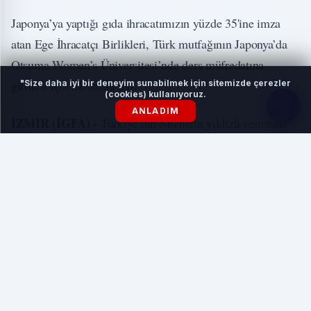
Japonya’ya yaptığı gıda ihracatımızın yüzde 35'ine imza
atan Ege İhracatçı Birlikleri, Türk mutfağının Japonya’da
Otsuma Women’s Üniversitesi’nde ders müfredatına
girmesi için ilk adımı attı.
"Size daha iyi bir deneyim sunabilmek için sitemizde çerezler
(cookies) kullanıyoruz.
ANLADIM
İZMİR (İGFA) -
Türkiye’nin Michelin yıldızlı restoranı
TERUAR’ın kurucusu ve şefi Osman Serdaroğlu, Otsuma
Women’s Üniversitesi’nde düzenlenen üç seansta
öğrenciler ve akademisyenlerle buluştu. Serdaroğlu, Türk
mutfağının zenginliğini yansıtan menüler hazırladı; Türk
orkinosu, zeytinyağı, kuru meyve, baharat, bulgur ve nar
ekşisi gibi öne çıkan ürünler öğrencilerle buluştu. Ayrıca,
bakır cezve ve çaydanlıkla yapılan Türk çayı ve kahvesi
seremonisi de etkinliğe renk kattı.