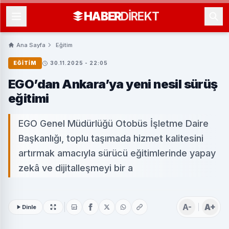
HABER
DIREKT
Ana Sayfa
Eğitim
EĞITIM
30.11.2025 - 22:05
EGO’dan Ankara’ya yeni nesil sürüş
eğitimi
EGO Genel Müdürlüğü Otobüs İşletme Daire
Başkanlığı, toplu taşımada hizmet kalitesini
artırmak amacıyla sürücü eğitimlerinde yapay
zekâ ve dijitalleşmeyi bir a
A-
A+
Dinle