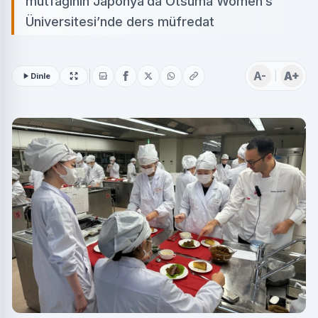
mutfağının Japonya’da Otsuma Women’s
Üniversitesi’nde ders müfredat
A-
A+
Dinle