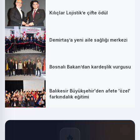
Kılıçlar Lojistik’e çifte ödül
Demirtaş’a yeni aile sağlığı merkezi
Bosnalı Bakan’dan kardeşlik vurgusu
Balıkesir Büyükşehir'den afete 'özel'
farkındalık eğitimi
🔥