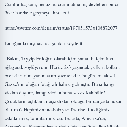
Cumhurbaşkanı, henüz bu adımı atmamış devletleri bir an
önce harekete geçmeye davet etti.
https://twitter.com/iletisim/status/1970515736108872077
Erdoğan konuşmasında şunları kaydetti:
“Bakın, Tayyip Erdoğan olarak içim yanarak, içim kan
ağlayarak söylüyorum: Henüz 2-3 yaşındaki, elleri, kolları,
bacakları olmayan masum yavrucaklar, bugün, maalesef,
Gazze’nin olağan fotoğrafı haline gelmiştir. Buna hangi
vicdan dayanır, hangi vicdan buna sessiz kalabilir?
Çocukların açlıktan, ilaçsızlıktan öldüğü bir dünyada huzur
olur mu? Hepimiz anne-babayız; üzerine titrediğimiz
evlatlarımız, torunlarımız var. Burada, Amerika’da,
Avrupa’da, dünyanın her yerinde, bir çocuğun eline küçük