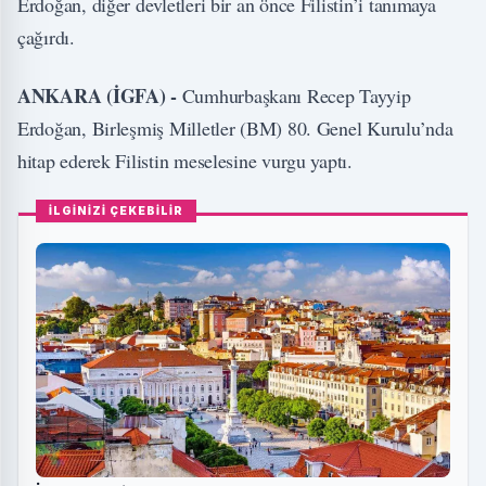
Erdoğan, diğer devletleri bir an önce Filistin’i tanımaya
çağırdı.
ANKARA (İGFA) -
Cumhurbaşkanı Recep Tayyip
Erdoğan, Birleşmiş Milletler (BM) 80. Genel Kurulu’nda
hitap ederek Filistin meselesine vurgu yaptı.
İLGİNİZİ ÇEKEBİLİR