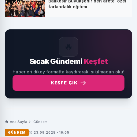
Balıkesir Büyükşehir'den afete 'özel'
farkındalık eğitimi
🔥
Sıcak Gündemi
Keşfet
Haberleri dikey formatta kaydırarak, sıkılmadan oku!
KEŞFE ÇIK
Ana Sayfa
Gündem
GÜNDEM
23.09.2025 - 16:05