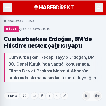
HABER
DIREKT
Ana Sayfa
Dünya
DÜNYA
23.09.2025 - 16:15
Cumhurbaşkanı Erdoğan, BM’de
Filistin’e destek çağrısı yaptı
Cumhurbaşkanı Recep Tayyip Erdoğan, BM
80. Genel Kurulu’nda yaptığı konuşmada,
Filistin Devlet Başkanı Mahmut Abbas’ın
aralarında olamamasından üzüntü duyduğun
A-
A+
Dinle