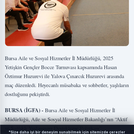
Bursa Aile ve Sosyal Hizmetler İl Müdürlüğü, 2025
Yetişkin Gençler Bocce Turnuvası kapsamında Hasan
Öztimur Huzurevi ile Yalova Çınarcık Huzurevi arasında
maç düzenledi. Heyecanlı müsabaka ve sohbetler, yaşlıların
dostluğunu pekiştirdi.
BURSA (İGFA) -
Bursa Aile ve Sosyal Hizmetler İl
Müdürlüğü, Aile ve Sosyal Hizmetler Bakanlığı’nın “Aktif
ve Sağlıklı Yaşlanmayı Destekleme Politikası”
"Size daha iyi bir deneyim sunabilmek için sitemizde çerezler