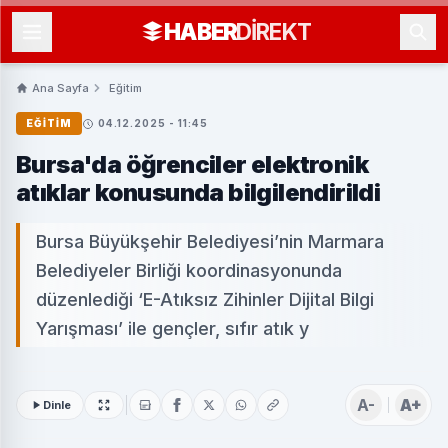
HABER
DIREKT
Ana Sayfa
Eğitim
EĞITIM
04.12.2025 - 11:45
Bursa'da öğrenciler elektronik
atıklar konusunda bilgilendirildi
Bursa Büyükşehir Belediyesi’nin Marmara
Belediyeler Birliği koordinasyonunda
düzenlediği ‘E-Atıksız Zihinler Dijital Bilgi
Yarışması’ ile gençler, sıfır atık y
A-
A+
Dinle