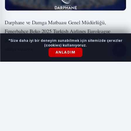
Darphane ve Damga Matbaası Genel Müdürlüğü,
Fenerbahçe Beko 2025 Turkish Airlines Euroleague
Şampiyonluk Hatıra Parası'nı 25 Temmuz Cuma günü
"Size daha iyi bir deneyim sunabilmek için sitemizde çerezler
(cookies) kullanıyoruz.
satışa sunuyor.
ANLADIM
İSTANBUL (İGFA)
- Açıklama Darphane ve Damga
Matbaası Genel Müdürlüğü'nün sosyal medya hesabından
yapıldı.
İLGİNİZİ ÇEKEBİLİR