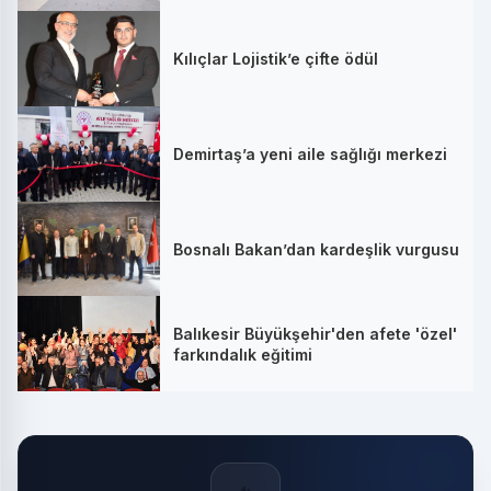
Kılıçlar Lojistik’e çifte ödül
Demirtaş’a yeni aile sağlığı merkezi
Bosnalı Bakan’dan kardeşlik vurgusu
Balıkesir Büyükşehir'den afete 'özel'
farkındalık eğitimi