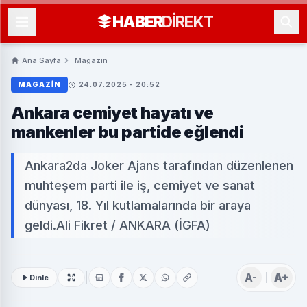
HABER
DIREKT
Ana Sayfa
Magazin
MAGAZIN
24.07.2025 - 20:52
Ankara cemiyet hayatı ve
mankenler bu partide eğlendi
Ankara2da Joker Ajans tarafından düzenlenen
muhteşem parti ile iş, cemiyet ve sanat
dünyası, 18. Yıl kutlamalarında bir araya
geldi.Ali Fikret / ANKARA (İGFA)
A-
A+
Dinle