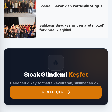
Bosnalı Bakan’dan kardeşlik vurgusu
Balıkesir Büyükşehir'den afete 'özel'
farkındalık eğitimi
🔥
Sıcak Gündemi
Keşfet
Haberleri dikey formatta kaydırarak, sıkılmadan oku!
KEŞFE ÇIK