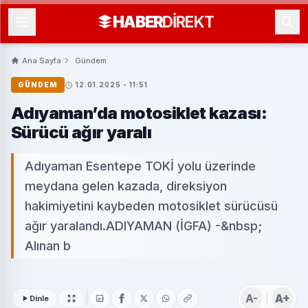
HABER
DIREKT
Ana Sayfa
Gündem
GÜNDEM
12.01.2025 - 11:51
Adıyaman’da motosiklet kazası:
Sürücü ağır yaralı
Adıyaman Esentepe TOKİ yolu üzerinde
meydana gelen kazada, direksiyon
hakimiyetini kaybeden motosiklet sürücüsü
ağır yaralandı.ADIYAMAN (İGFA) -&nbsp;
Alınan b
A-
A+
Dinle