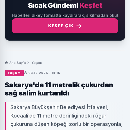
Sıcak Gündemi
Keşfet
Haberleri dikey formatta kaydırarak, sıkılmadan oku!
KEŞFE ÇIK
Ana Sayfa
Yaşam
YAŞAM
03.12.2025 - 14:15
Sakarya'da 11 metrelik çukurdan
sağ salim kurtarıldı
Sakarya Büyükşehir Belediyesi İtfaiyesi,
Kocaali’de 11 metre derinliğindeki rögar
çukuruna düşen köpeği zorlu bir operasyonla,