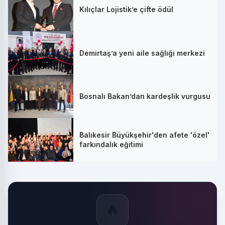
Kılıçlar Lojistik’e çifte ödül
Demirtaş’a yeni aile sağlığı merkezi
Bosnalı Bakan’dan kardeşlik vurgusu
Balıkesir Büyükşehir'den afete 'özel'
farkındalık eğitimi
🔥