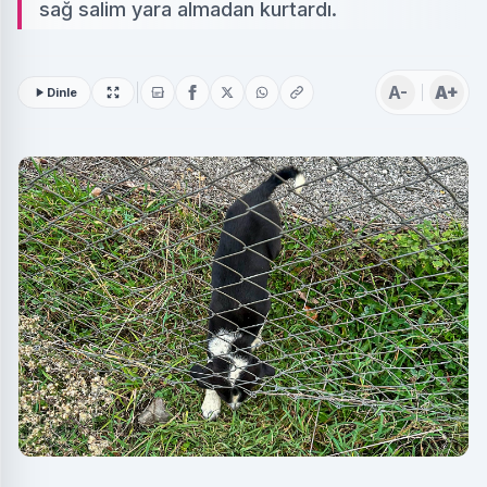
sağ salim yara almadan kurtardı.
A-
A+
Dinle