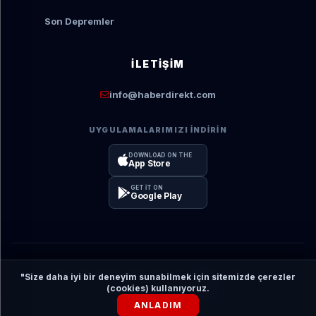
Son Depremler
İLETIŞIM
info@haberdirekt.com
UYGULAMALARIMIZI İNDIRIN
DOWNLOAD ON THE
App Store
GET IT ON
Google Play
© 2026 Haberdirekt.com Tüm hakları saklıdır.
"Size daha iyi bir deneyim sunabilmek için sitemizde çerezler
(cookies) kullanıyoruz.
YAZILIM:
YN HABER
ANLADIM