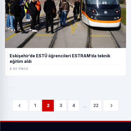
Eskişehir’de ESTÜ öğrencileri ESTRAM’da teknik
eğitim aldı
8 AY ÖNCE
...
1
2
3
4
22