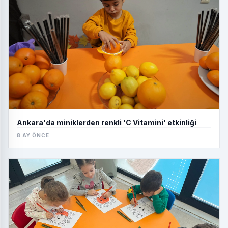
Ankara'da miniklerden renkli 'C Vitamini' etkinliği
8 AY ÖNCE