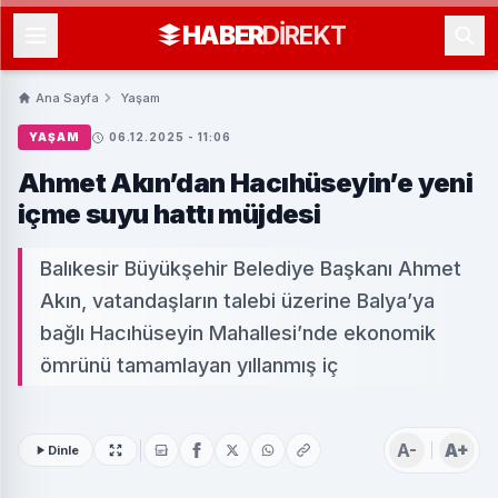
HABER
DIREKT
Ana Sayfa
Yaşam
YAŞAM
06.12.2025 - 11:06
Ahmet Akın’dan Hacıhüseyin’e yeni
içme suyu hattı müjdesi
Balıkesir Büyükşehir Belediye Başkanı Ahmet
Akın, vatandaşların talebi üzerine Balya’ya
bağlı Hacıhüseyin Mahallesi’nde ekonomik
ömrünü tamamlayan yıllanmış iç
A-
A+
Dinle