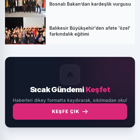
Bosnalı Bakan’dan kardeşlik vurgusu
Balıkesir Büyükşehir'den afete 'özel'
farkındalık eğitimi
🔥
Sıcak Gündemi
Keşfet
Haberleri dikey formatta kaydırarak, sıkılmadan oku!
KEŞFE ÇIK