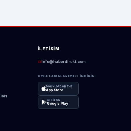
İLETIŞIM
info@haberdirekt.com
UYGULAMALARIMIZI İNDIRIN
DOWNLOAD ON THE
App Store
ları
GET IT ON
Google Play