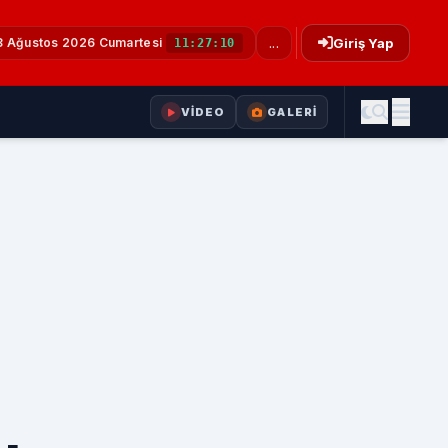
8 Ağustos 2026 Cumartesi
...
Giriş Yap
11:27:10
VİDEO
GALERİ