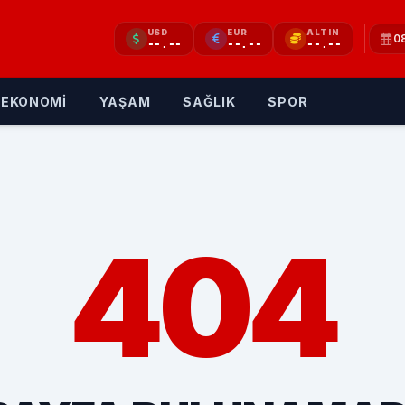
USD
EUR
ALTIN
0
--.--
--.--
--.--
EKONOMİ
YAŞAM
SAĞLIK
SPOR
404